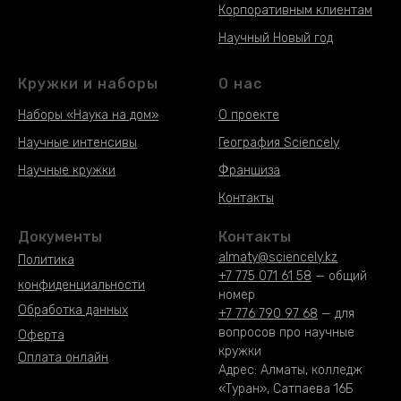
Корпоративным клиентам
Научный Новый год
Кружки и наборы
О нас
Наборы «Наука на дом»
О проекте
Научные интенсивы
География Sciencely
Научные кружки
Франшиза
Научные кружки
Контакты
Документы
Контакты
almaty@sciencely.kz
Политика
+7 775 071 61 58
— общий
конфиденциальности
номер
Обработка данных
+7 776 790 97 68
— для
вопросов про научные
Оферта
кружки
Оплата онлайн
Адрес: Алматы, колледж
«Туран», Сатпаева 16Б